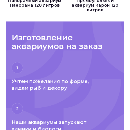
Панорамный аквариум
Прямоугольный
Панорама 120 литров
аквариум Карон 120
литров
Изготовление
аквариумов на заказ
1
Учтем пожелания по форме,
видам рыб и декору
2
Наши аквариумы запускают
химики и биологи