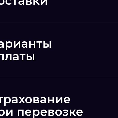
оставки
арианты
платы
трахование
ри перевозке