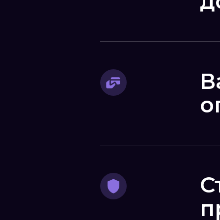
д
В
о
С
п