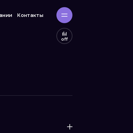
ании
Контакты
off