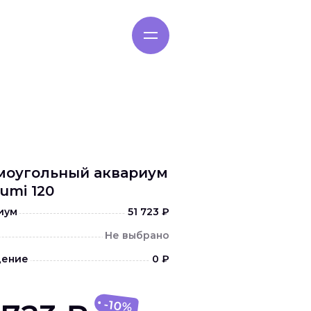
ании
Контакты
off
моугольный аквариум
umi 120
иум
51 723 ₽
Не выбрано
ение
0 ₽
-10%