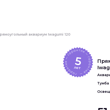
ЗУЕМ ЛЮБУЮ ВАШУ ИДЕЮ
Каталог
Услуги
О комп
рямоугольный аквариум Iwagumi 120
5
Пря
Iwag
лет
Аквар
Тумба
Освещ