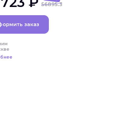
 723 ₽
56895.3
формить заказ
вим
скве
бнее