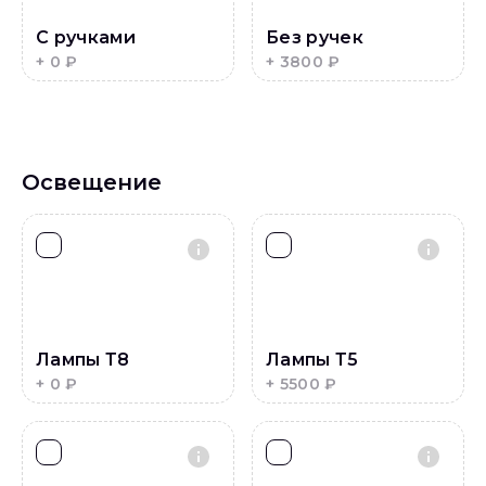
Аквариум от 300 до 600 л — 2000 ₽
С ручками
Без ручек
+
0
₽
+
3800
₽
Освещение
Лампы Т8
Лампы Т5
+
0
₽
+
5500
₽